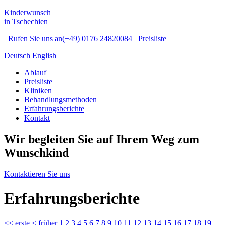
Kinderwunsch
in Tschechien
Rufen Sie uns an
(+49) 0176 24820084
Preisliste
Deutsch
English
Ablauf
Preisliste
Kliniken
Behandlungsmethoden
Erfahrungsberichte
Kontakt
Wir begleiten Sie auf Ihrem Weg zum
Wunschkind
Kontaktieren Sie uns
Erfahrungsberichte
<<
erste
<
früher
1
2
3
4
5
6
7
8
9
10
11
12
13
14
15
16
17
18
19