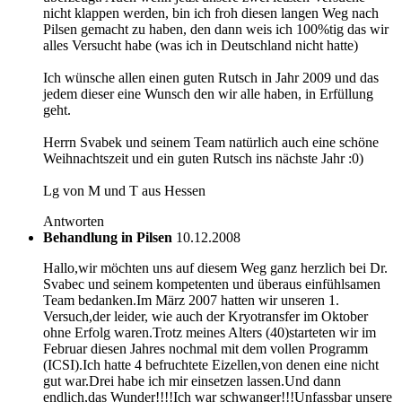
nicht klappen werden, bin ich froh diesen langen Weg nach
Pilsen gemacht zu haben, den dann weis ich 100%tig das wir
alles Versucht habe (was ich in Deutschland nicht hatte)
Ich wünsche allen einen guten Rutsch in Jahr 2009 und das
jedem dieser eine Wunsch den wir alle haben, in Erfüllung
geht.
Herrn Svabek und seinem Team natürlich auch eine schöne
Weihnachtszeit und ein guten Rutsch ins nächste Jahr :0)
Lg von M und T aus Hessen
Antworten
Behandlung in Pilsen
10.12.2008
Hallo,wir möchten uns auf diesem Weg ganz herzlich bei Dr.
Svabec und seinem kompetenten und überaus einfühlsamen
Team bedanken.Im März 2007 hatten wir unseren 1.
Versuch,der leider, wie auch der Kryotransfer im Oktober
ohne Erfolg waren.Trotz meines Alters (40)starteten wir im
Februar diesen Jahres nochmal mit dem vollen Programm
(ICSI).Ich hatte 4 befruchtete Eizellen,von denen eine nicht
gut war.Drei habe ich mir einsetzen lassen.Und dann
endlich,das Wunder!!!!Ich war schwanger!!!Unfassbar unsere