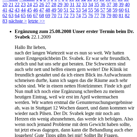
20
21
22
23
24
25
26
27
28
29
30
31
32
33
34
35
36
37
38
39
40
41
42
43
44
45
46
47
48
49
50
51
52
53
54
55
56
57
58
59
60
61
62
63
64
65
66
67
68
69
70
71
72
73
74
75
76
77
78
79
80
81
82
83
nächste
>
letzte
>>
Ergänzung zum 25.08.2008 Unser erster Termin beim Dr.
Svabek
22.1.2009
Hallo Ihr lieben,
nach der langen Wartezeit war es nun so weit. Wir hatten
unser Erstgesprächbeim Dr. Svabek. Er war sehr freundlich,
ehrlich und hat uns sehr gut beraten. Die Schwestern sind
auch sehr nett und helfen einem gern weiter! Die Klinik ist
freundlich gestaltet und da ich einen Blick ins Aufwachraum
schmeisen durfte, kann ich sagen das die Räume auch sehr
schön sind. Wie in einem netten Hotelzimmer. Finde ich gut!
Nun muß ich noch eine Ergänzung schreiben zu meinem
heutigen Eintrag, weil wir erst im April weitermachen
werden. Wir warten erstmal die Genuntersuchungsergebnisse
ab, was in Stuttgart 12 Wochen dauert, und dann kommen wir
wieder nach Pilsen. Der Dr. Svabek legte mir noch am
Herzen ein wenig abzunehmen, das werde ich befolgen. Also
wenn noch jemand Probleme mit dem Gewicht haben sollte,
tut jetzt etwas dagegen, dann kann die Behandlung auch eher
losgehen! Gute Tipps gibts bei mir! Solltet Ihr Fragen,