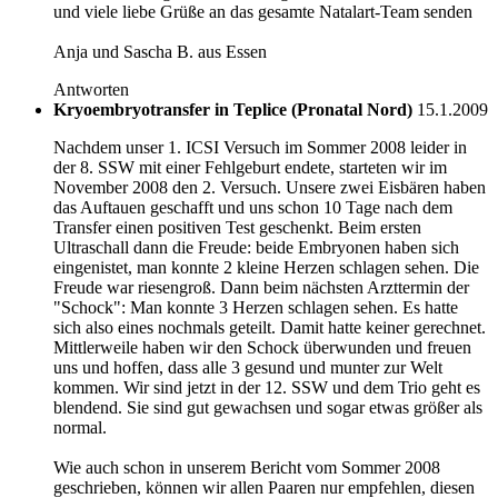
und viele liebe Grüße an das gesamte Natalart-Team senden
Anja und Sascha B. aus Essen
Antworten
Kryoembryotransfer in Teplice (Pronatal Nord)
15.1.2009
Nachdem unser 1. ICSI Versuch im Sommer 2008 leider in
der 8. SSW mit einer Fehlgeburt endete, starteten wir im
November 2008 den 2. Versuch. Unsere zwei Eisbären haben
das Auftauen geschafft und uns schon 10 Tage nach dem
Transfer einen positiven Test geschenkt. Beim ersten
Ultraschall dann die Freude: beide Embryonen haben sich
eingenistet, man konnte 2 kleine Herzen schlagen sehen. Die
Freude war riesengroß. Dann beim nächsten Arzttermin der
"Schock": Man konnte 3 Herzen schlagen sehen. Es hatte
sich also eines nochmals geteilt. Damit hatte keiner gerechnet.
Mittlerweile haben wir den Schock überwunden und freuen
uns und hoffen, dass alle 3 gesund und munter zur Welt
kommen. Wir sind jetzt in der 12. SSW und dem Trio geht es
blendend. Sie sind gut gewachsen und sogar etwas größer als
normal.
Wie auch schon in unserem Bericht vom Sommer 2008
geschrieben, können wir allen Paaren nur empfehlen, diesen