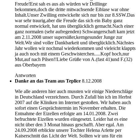
Freude!Erst sah es aus als würden wir Drillinge
bekommen,doch die dritte mitwachsende Eiblase war ohne
Inhalt.Unser Zwilling entwickelte sich nur bis zur 8.SSW.Das
war sehr traurig,aber die Freude das sich ein Baby ganz
normal entwickelt, hat uns überglücklich gemacht.Nach einer
ganz normalen (sehr aufregenden) Schwangerschaft kam jetzt
am 2.11.2008 unser supersüßer,kerngesunder Junge zur
Welt.Wir sind voller Dankbarkeit und überglücklich.Nächstes
Jahr wollen wir nochmal wiederkommen und vieleicht klappts
ja auch noch mit einem Geschwisterchen.....Kopf hoch,nur
Mut,auf nach Pilsen!!Liebe Grüße von A.(fast 41)und F.(32)
aus Oberbayern
Antworten
Danke an das Team aus Teplice
8.12.2008
Wie alle anderen hier auch mussten wir einige Niederschläge
in Deutschland verzeichnen. Durch Zufall bin ich im Herbst
2007 auf die Kliniken im Internet gestoßen. Wir haben auch
sofort einen Gesprächstermin im November erhalten. Die
Entnahme der Eizellen erfolgte am 14.01.2008. Zwei
befruchtete Eizellen wurden eiingesetzt. Leider hat es eine
nicht über den 3 Monat hinaus geschafft. Aber egal. Am
24.09.2008 erblickte unsere Tochter Helena Arlette per
Kaiserschnitt das Licht der Welt. Sollten wir uns für ein