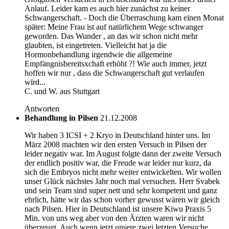
Anlauf. Leider kam es auch hier zunächst zu keiner
Schwangerschaft. - Doch die Überraschung kam einen Monat
später: Meine Frau ist auf natürlichem Wege schwanger
geworden. Das Wunder , an das wir schon nicht mehr
glaubten, ist eingetreten. Vielleicht hat ja die
Hormonbehandlung irgendwie die allgemeine
Empfängnisbereitsxchaft erhöht ?! Wie auch immer, jetzt
hoffen wir nur , dass die Schwangerschaft gut verlaufen
wird...
C. und W. aus Stuttgart
Antworten
Behandlung in Pilsen
21.12.2008
Wir haben 3 ICSI + 2 Kryo in Deutschland hinter uns. Im
März 2008 machten wir den ersten Versuch in Pilsen der
leider negativ war. Im August folgte dann der zweite Versuch
der endlich positiv war, die Freude war leider nur kurz, da
sich die Embryos nicht mehr weiter entwickelten. Wir wollen
unser Glück nächstes Jahr noch mal versuchen. Herr Svabek
und sein Team sind super nett und sehr kompetent und ganz
ehrlich, hätte wir das schon vorher gewusst wären wir gleich
nach Pilsen. Hier in Deutschland ist unsere Kiwu Praxis 5
Min. von uns weg aber von den Ärzten waren wir nicht
überzeugt. Auch wenn jetzt unsere zwei letzten Versuche