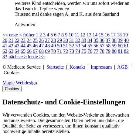
weiteres Kind entscheiden, werden wir uns sofort wieder an
das Team in Teplice wenden.
Tausend mal danke sagen A. und K. aus dem Saarland
Antworten
<<
erste
<
früher
1
2
3
4
5
6
7
8
9
10
11
12
13
14
15
16
17
18
19
20
21
22
23
24
25
26
27
28
29
30
31
32
33
34
35
36
37
38
39
40
41
42
43
44
45
46
47
48
49
50
51
52
53
54
55
56
57
58
59
60
61
62
63
64
65
66
67
68
69
70
71
72
73
74
75
76
77
78
79
80
81
82
83
nächste
>
letzte
>>
© Medicare Service |
Startseite
|
Kontakt
|
Impressum
|
AGB
|
Cookies
Maple Webdesign
Cookies
Datenschutz- und Cookie-Einstellungen
Wir verwenden Cookies, um den Website-Verkehr zu überwachen
und auszuwerten. Die gesammelten Daten helfen uns dabei, die
Qualität der Seite zu verbessern, um Ihnen konstant qualitativ
hochwertige Inhalte bereitzustellen.