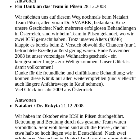
Antworten
Ein Dank an das Team in Pilsen
28.12.2008
Wir möchten uns auf diesem Weg nochmals beim Natalart
Team Pilsen, allen voran Dr. SVABEK, bedanken. Kurz
unsere Geschichte: Nach mehreren erfolglosen Behandlungen
in Österreich, sind wir beim Team in Pilsen gelandet, wo wir
zwei ICSI gemacht haben. Trotz unseres Alters (40/46)
klappte es bereits beim 2. Versuch obwohl die Chancen (nur 1
befruchtete Eizelle) äußerst gering waren. Ende November
2008 ist unser vorzeitiges Weihnachtsgeschenk - ein
kerngesunder Junge - zur Welt gekommen. Unser Glück ist
damit vollkommen!
Danke für die freundliche und einfühlsame Behandlung; wir
können diese Klinik nur allen weiterempfehlen (und vielleicht
auch längere Anfahrtswege in Kauf nehmen).
Viel Glück im Jahr 2009 aus Österreich
Antworten
Natalart / Dr. Rokyta
21.12.2008
Wir haben im Oktober eine ICSI in Pilsen durchgeführt.
Betreuung und Beratung durch das gesamte Team waren
vorbildlich. Sehr wohltuend sind auch die Preise , die nur
etwa halb so hoch liegen wie in Deutschland. Nach zwei
erfolglosen Versuchen in Deutschland war dies unser dritter