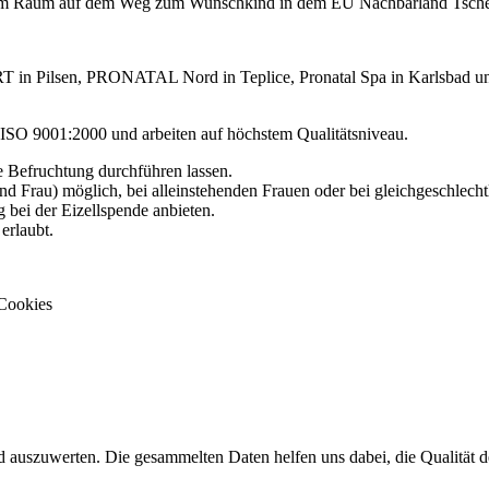
higem Raum auf dem Weg zum Wunschkind in dem EU Nachbarland Tsch
T in Pilsen, PRONATAL Nord in Teplice, Pronatal Spa in Karlsbad und
ch ISO 9001:2000 und arbeiten auf höchstem Qualitätsniveau.
e Befruchtung durchführen lassen.
nd Frau) möglich, bei alleinstehenden Frauen oder bei gleichgeschlecht
g bei der Eizellspende anbieten.
erlaubt.
Cookies
szuwerten. Die gesammelten Daten helfen uns dabei, die Qualität der